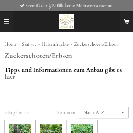
Gemäß der §19 fällt keine Mehrwertsteuer an.
Zum
Hauptinhalt
springen
Home
»
Saatgut
»
Hülsenfrüchte
»
Zuckerschoten/Erbsen
Zuckerschoten/Erbsen
Tipps und Informationen zum Anbau gibt es
hier
3 Ergebnisse
Sortieren: