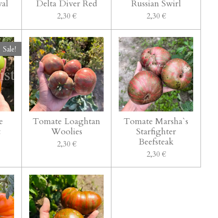
val
Delta Diver Red
Russian Swirl
2,30 €
2,30 €
Sale!
e
Tomate Loaghtan
Tomate Marsha`s
t
Woolies
Starfighter
Beefsteak
2,30 €
2,30 €