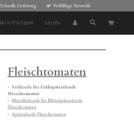
Schnelle Lieferung
Vielfältige Auswahl
NKGUTSCHEIN
SALE%
Fleischtomaten
Frühreife bis Frühspätreifende
Fleischtomaten
Mittelfrühreife bis Mittelspätreifende
Fleischtomaten
Spätreifende Fleischtomaten