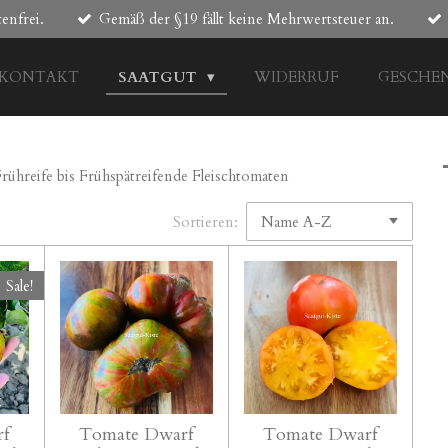
enfrei.
Gemäß der §19 fällt keine Mehrwertsteuer an.
KONTAKT
SAATGUT
WIDERRUF
GESCHE
rühreife bis Frühspätreifende Fleischtomaten
Sortieren:
Sale!
rf
Tomate Dwarf
Tomate Dwarf