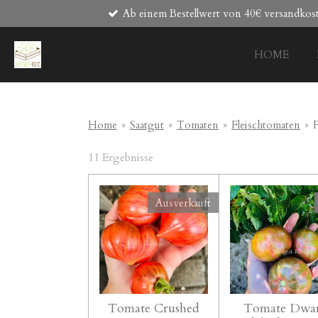
Ab einem Bestellwert von 40€ versandkost
Zum
Hauptinhalt
springen
HOME
Home
»
Saatgut
»
Tomaten
»
Fleischtomaten
»
F
11 Ergebnisse
Ausverkauft
Tomate Crushed
Tomate Dwa