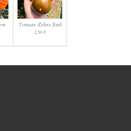
bow
Tomate Zebra Ezel
2,50 €