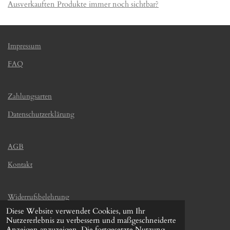
Ausverkauften Produkte immer noch sichtbar?
Impressum
FAQ
Zahlungsarten
Datenschutzerklärung
AGB
Kontakt
Widerrufsbelehrung
Diese Website verwendet Cookies, um Ihr
Versandinformation
Nutzererlebnis zu verbessern und maßgeschneiderte
© 2021 - 2026 Saatgut-Kiste
Anzeigen anzuzeigen. Die fortgesetzte Nutzung