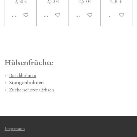
2,50 €
2,50 €
2,50 €
2,30 €
Bei Verfügbarkeit benachrichtigen
In den Warenkorb
In den Warenkorb
Bei Verfügbark
Hülsenfrüchte
Buschbohnen
Stangenbohnen
Zuckerschoten/Erbsen
Impressum