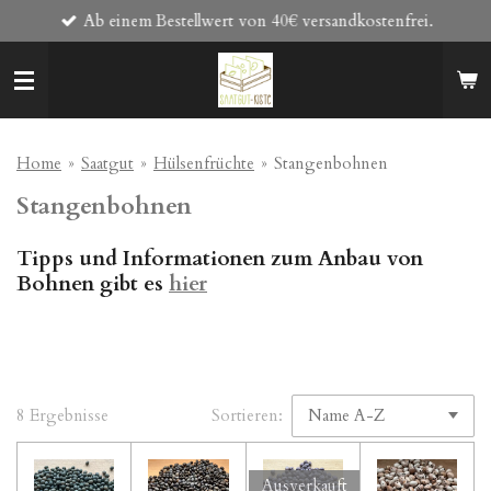
Ab einem Bestellwert von 40€ versandkostenfrei.
Zum
Hauptinhalt
springen
Home
»
Saatgut
»
Hülsenfrüchte
»
Stangenbohnen
Stangenbohnen
Tipps und Informationen zum Anbau von
Bohnen gibt es
hier
8 Ergebnisse
Sortieren:
Ausverkauft