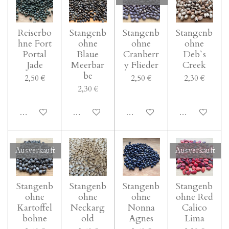
Reiserbo
Stangenb
Stangenb
Stangenb
hne Fort
ohne
ohne
ohne
Portal
Blaue
Cranberr
Deb`s
Jade
Meerbar
y Flieder
Creek
be
2,50 €
2,50 €
2,30 €
2,30 €
In den Warenkorb
In den Warenkorb
Bei Verfügbarkeit benachricht
In den Waren
Ausverkauft
Ausverkauft
Stangenb
Stangenb
Stangenb
Stangenb
ohne
ohne
ohne
ohne Red
Kartoffel
Neckarg
Nonna
Calico
bohne
old
Agnes
Lima