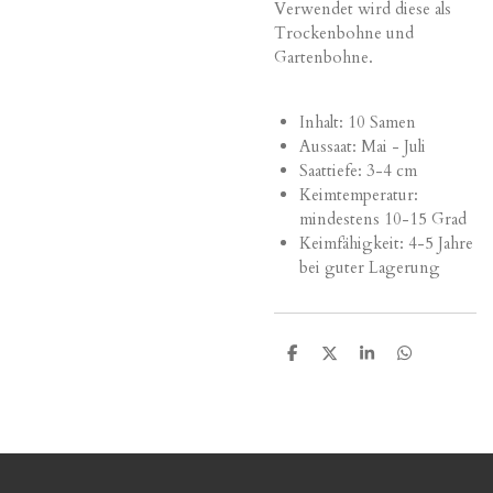
Verwendet wird diese als
Trockenbohne und
Gartenbohne.
Inhalt: 10 Samen
Aussaat: Mai - Juli
Saattiefe: 3-4 cm
Keimtemperatur:
mindestens 10-15 Grad
Keimfähigkeit: 4-5 Jahre
bei guter Lagerung
T
T
T
T
e
e
e
e
i
i
i
i
l
l
l
l
e
e
e
e
n
n
n
n