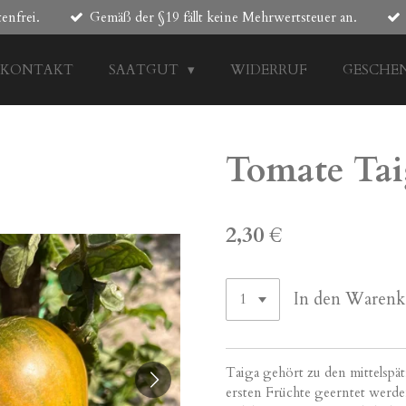
enfrei.
Gemäß der §19 fällt keine Mehrwertsteuer an.
KONTAKT
SAATGUT
WIDERRUF
GESCHE
Tomate Tai
2,30 €
In den Warenk
Taiga gehört zu den mittelspä
ersten Früchte geerntet werd