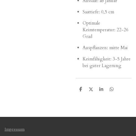
Aussaat: ab Januar
Saattiefe: 0,5 cm
Optimale
Keimtemperatur: 22-26
Grad
Auspflanzen: mitte Mai
Keimfähigkeit: 3-5 Jahre
bei guter Lagerung
T
T
T
T
e
e
e
e
i
i
i
i
l
l
l
l
e
e
e
e
n
n
n
n
Impressum