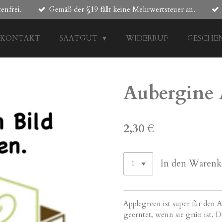
enfrei.
Gemäß der §19 fällt keine Mehrwertsteuer an.
KONTAKT
SAATGUT
WIDERRUF
GESCHE
Aubergine 
2,30 €
In den Warenk
Applegreen
ist super für den 
geerntet
, wenn sie grün ist. 