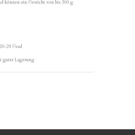
nd können ein Gewicht von bis
300 g
 20-25 Grad
ei guter Lagerung