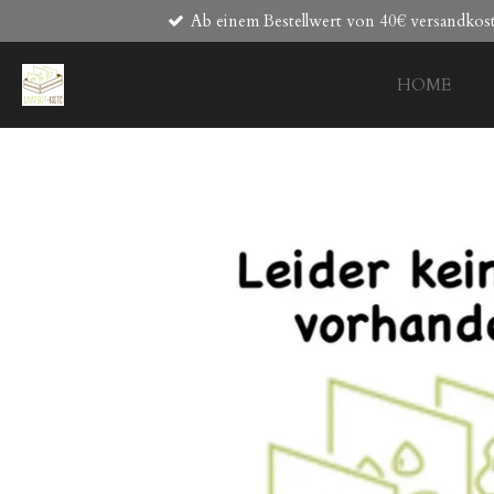
Ab einem Bestellwert von 40€ versandkost
Zum
Hauptinhalt
springen
HOME