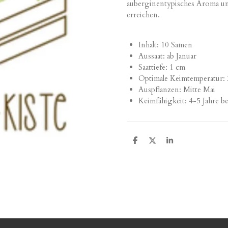
auberginentypisches Aroma u
erreichen.
Inhalt: 10 Samen
Aussaat: ab Januar
Saattiefe: 1 cm
Optimale Keimtemperatur:
Auspflanzen: Mitte Mai
Keimfähigkeit: 4-5 Jahre b
T
T
T
e
e
e
i
i
i
l
l
l
e
e
e
n
n
n