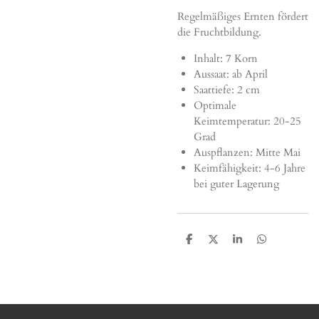
Regelmäßiges Ernten fördert
die Fruchtbildung.
Inhalt: 7 Korn
Aussaat: ab April
Saattiefe: 2 cm
Optimale
Keimtemperatur: 20-25
Grad
Auspflanzen: Mitte Mai
Keimfähigkeit: 4-6 Jahre
bei guter Lagerung
T
T
T
T
e
e
e
e
i
i
i
i
l
l
l
l
e
e
e
e
n
n
n
n