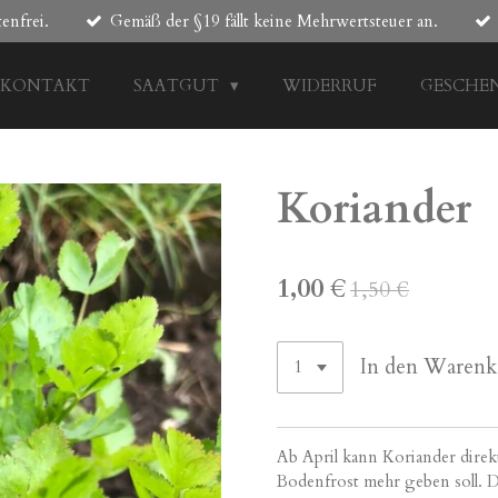
enfrei.
Gemäß der §19 fällt keine Mehrwertsteuer an.
KONTAKT
SAATGUT
WIDERRUF
GESCHE
Koriander
1,00 €
1,50 €
In den Warenk
Ab April kann Koriander direk
Bodenfrost mehr geben soll. D