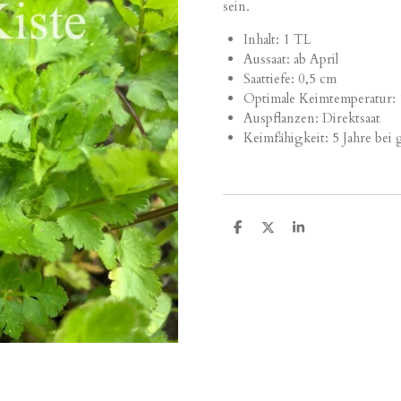
sein.
Inhalt: 1 TL
Aussaat: ab April
Saattiefe: 0,5 cm
Optimale Keimtemperatur:
Auspflanzen: Direktsaat
Keimfähigkeit: 5 Jahre bei
T
T
T
e
e
e
i
i
i
l
l
l
e
e
e
n
n
n