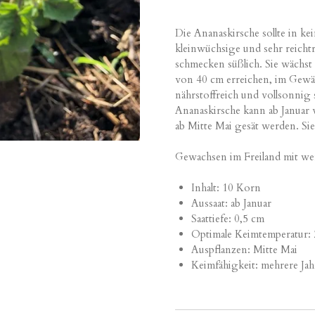
Die Ananaskirsche sollte in kei
kleinwüchsige und sehr reichtr
schmecken süßlich. Sie wächst
von 40 cm erreichen
, im
Gewäch
nährstoffreich
und vollsonnig s
Ananaskirsche kann ab Janua
ab
Mitte
Mai gesät werden. Sie
Gewachsen im Freiland mit we
Inhalt: 10 Korn
Aussaat: ab
Januar
Saattiefe: 0,5 cm
Optimale Keimtemperatur:
Auspflanzen: Mitte
Mai
Keimfähigkeit: mehrere Ja