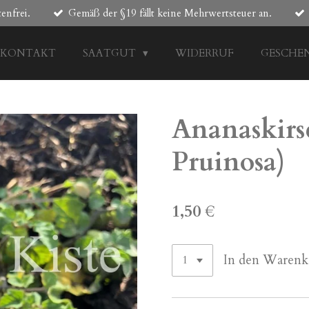
enfrei.
Gemäß der §19 fällt keine Mehrwertsteuer an.
KONTAKT
SAATGUT
WIDERRUF
GESCHE
Ananaskirsc
Pruinosa)
1,50 €
In den Warenk