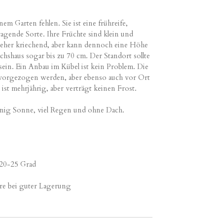
nem Garten fehlen. Sie ist eine frühreife,
agende Sorte. Ihre Früchte sind klein und
 eher
kriechend, aber
kann dennoch eine Höhe
shaus sogar bis zu 70 cm. Der Standort sollte
ein. Ein Anbau im Kübel ist kein
Problem
. Die
r vorgezogen
werden, aber
ebenso auch vor
Ort
 ist
mehrjährig, aber
verträgt keinen Frost.
nig Sonne, viel Regen und ohne Dach.
 20-25 Grad
hre bei guter Lagerung