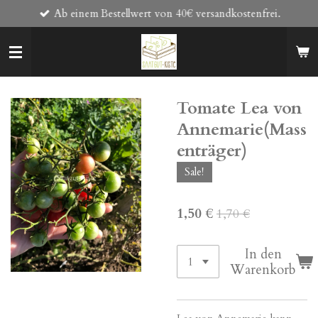
Ab einem Bestellwert von 40€ versandkostenfrei.
Zum
Hauptinhalt
springen
Tomate Lea von
Annemarie(Mass
enträger)
Sale!
1,50 €
1,70 €
In den
Warenkorb